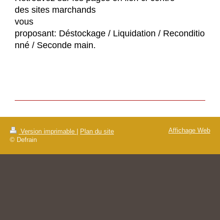
des sites marchands
vous
proposant:
Déstockage / Liquidation / Reconditio
nné / Seconde main.
Affichage Web
Version imprimable
|
Plan du site
© Defrain