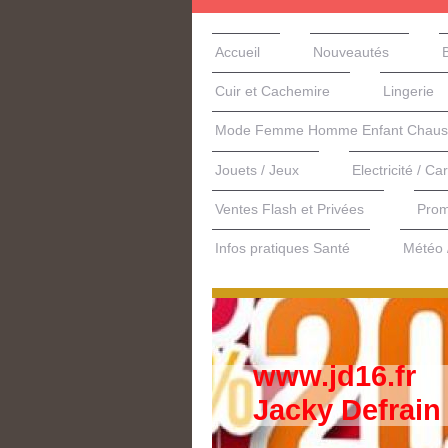
Accueil
Nouveautés
Cuir et Cachemire
Lingerie
Mode Femme Homme Enfant Chauss
Jouets / Jeux
Electricité / Ca
Ventes Flash et Privées
Prom
Infos pratiques Santé
Météo /
www.jd16.fr
Jacky Defrain