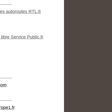
_____
les autoroutes RTL.fr
ibre Service Public.fr
_____
.com
_____
rope1.fr