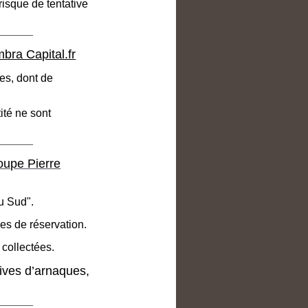
risque de tentative
_____
bra Capital.fr
es, dont de
té ne sont
_____
oupe Pierre
u Sud".
es de réservation.
 collectées.
ives d’arnaques,
_____