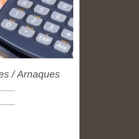
es / Arnaques
_____
_____