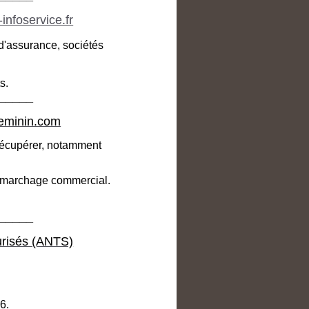
infoservice.fr
'assurance, sociétés
s.
_____
Feminin.com
récupérer, notamment
démarchage commercial.
_____
urisés (ANTS)
26.