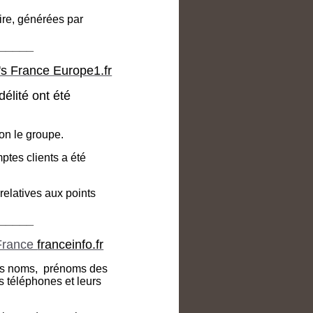
ire, générées par
_____
s France Europe1.fr
délité ont été
on le groupe.
ptes clients a été
relatives aux points
_____
 France
franceinfo.fr
es noms, prénoms des
s téléphones et leurs