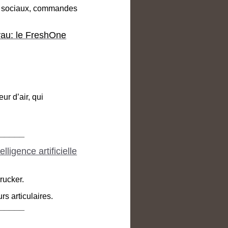
ux sociaux, commandes
yau: le FreshOne
ur d’air, qui
_____
elligence artificielle
rucker.
s articulaires.
_____