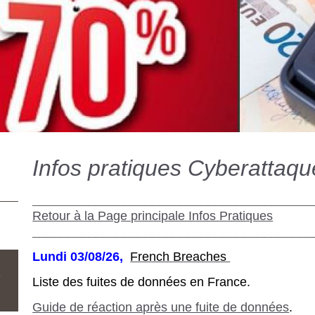
Infos pratiques Cyberattaqu
________________________________________
Retour à la Page principale Infos Pratiques
________________________________________
Lundi 03/08/26,
French Breaches
s
Liste des fuites de données en France.
Guide de réaction après une fuite de données
.