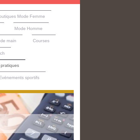
outiques Mode Femme
Mode Homme
nde main
Courses
ech
 pratiques
Evénements sportifs