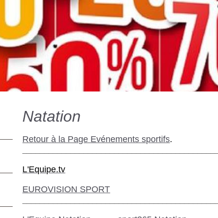
Natation
Retour à la Page Evénements sportifs
.
____________________________________________
L'Equipe.tv
EUROVISION SPORT
____________________________________________