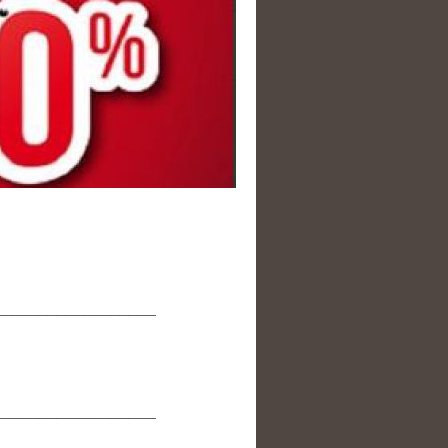
__________________
__________________