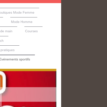
outiques Mode Femme
Mode Homme
nde main
Courses
ech
 pratiques
Evénements sportifs