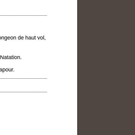
__________________
longeon de haut vol,
Natation.
apour.
__________________
__________________