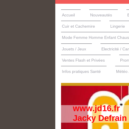
Accueil
Nouveautés
Cuir et Cachemire
Lingerie
Mode Femme Homme Enfant Chauss
Jouets / Jeux
Electricité / Ca
Ventes Flash et Privées
Prom
Infos pratiques Santé
Météo /
www.jd16.fr
Jacky Defrain