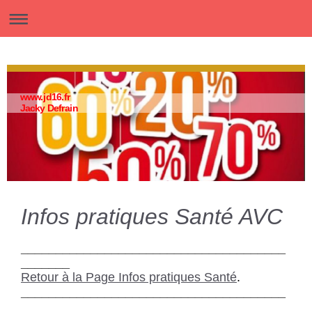
www.jd16.fr
Jacky Defrain
Infos pratiques Santé AVC
______________________________________
_______
Retour à la Page Infos pratiques Santé
.
______________________________________
_______