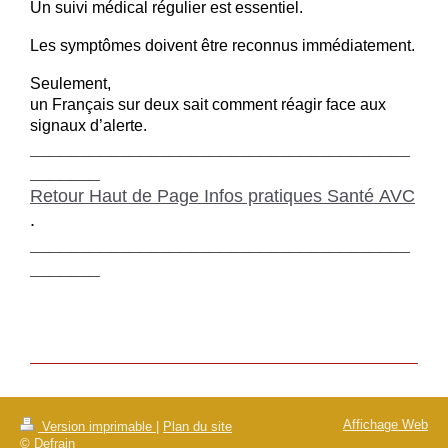
Un suivi médical régulier est essentiel.
Les symptômes doivent être reconnus immédiatement.
Seulement,
un Français sur deux sait comment réagir face aux
signaux d’alerte.
______________________________________
_______
Retour Haut de Page Infos pratiques Santé AVC
.
______________________________________
_______
Affichage Web
Version imprimable
|
Plan du site
© Defrain