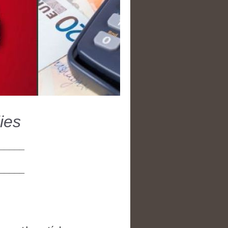
ies
_____
_____