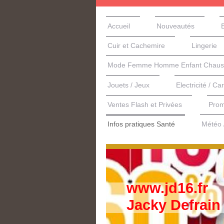
Accueil
Nouveautés
Cuir et Cachemire
Lingerie
Mode Femme Homme Enfant Chauss
Jouets / Jeux
Electricité / Ca
Ventes Flash et Privées
Prom
Infos pratiques Santé
Météo /
www.jd16.fr
Jacky Defrain