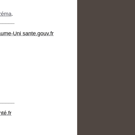
czéma
.
_____
yaume-Uni
sante.gouv.fr
_____
té.fr