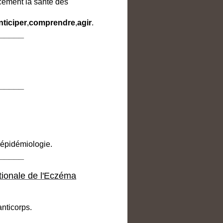
cement la santé des
nticiper
,
comprendre
,
agir
.
_____
_____
 épidémiologie.
_____
ionale de l'Eczéma
anticorps.