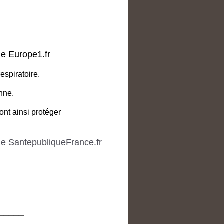
_____
e Europe1.fr
espiratoire.
nne.
ont ainsi protéger
e SantepubliqueFrance.fr
_____