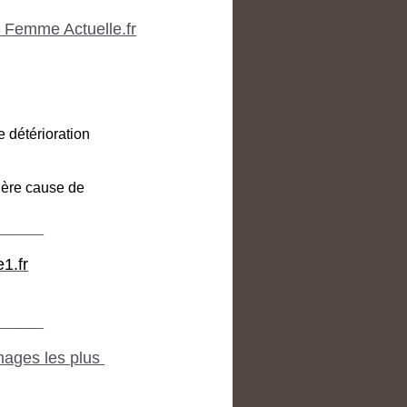
x Femme Actuelle.fr
e détérioration
ière cause de
_____
1.fr
_____
omages les plus