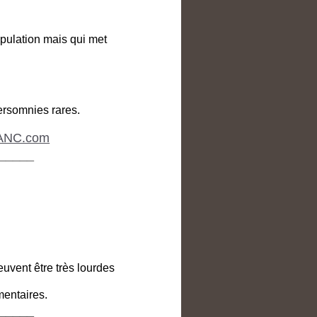
pulation mais qui met
ersomnies rares.
ANC.com
_____
uvent être très lourdes
mentaires.
_____