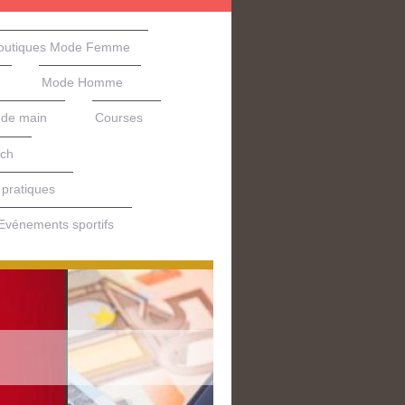
outiques Mode Femme
Mode Homme
nde main
Courses
ech
 pratiques
Evénements sportifs