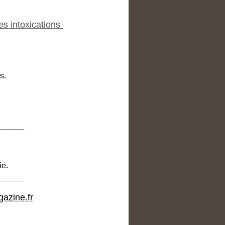
es intoxications
s.
_____
ie.
_____
gazine.fr