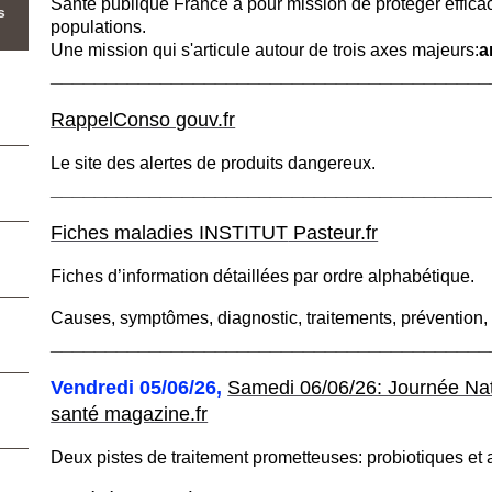
Santé publique France a pour mission de protéger effica
s
populations.
Une mission qui s'articule autour de trois axes majeurs:
a
________________________________________
RappelConso gouv.fr
Le site des alertes de produits dangereux.
________________________________________
Fiches maladies INSTITUT
Pasteur.fr
Fiches d’information détaillées par ordre alphabétique.
Causes, symptômes, diagnostic, traitements, prévention,
________________________________________
Vendredi 05/06/26,
Samedi 06/06/26: Journée Nat
santé magazine.fr
Deux pistes de traitement prometteuses: probiotiques et 